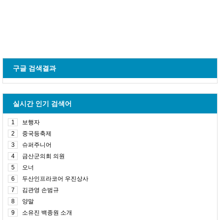
구글 검색결과
실시간 인기 검색어
1
보행자
2
중국등축제
3
슈퍼주니어
4
금산군의회 의원
5
오너
6
두산인프라코어 우진상사
7
김관영 손범규
8
양말
9
소유진 백종원 소개