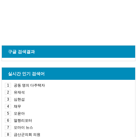
구글 검색결과
실시간 인기 검색어
1
공동 명의 다주택자
2
유재석
3
심현섭
4
채무
5
오윤아
6
얼짱리포터
7
오마이 뉴스
8
금산군의회 의원