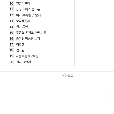
10
얼짱리포터
11
삼성 도어락 휴대폰
12
여기 부족한 것 없네
13
중국등축제
14
현대 투싼
15
구준엽 유퀴즈 대만 반응
16
소유진 백종원 소개
17
이임생
18
김규원
19
서울특별시교육청
20
현대 그랜저
상단으로