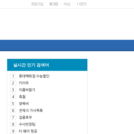
회원가입
로그인
FAQ
1:1문의
실시간 인기 검색어
1
롯데백화점 수능할인
2
키이우
3
이름바람기
4
축협
5
양육비
6
전체 lt 기사목록
7
집중호우
8
수사반장팀
9
티 웨이 항공