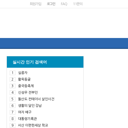
회원가입
로그인
FAQ
1:1문의
실시간 인기 검색어
1
실종자
2
활옥동굴
3
중국등축제
4
신성우 전부인
5
돌산도 컨테이너 살인사건
6
생활의 달인 강남
7
여자 배구
8
대통령기록관
9
서산 이편한세상 학교