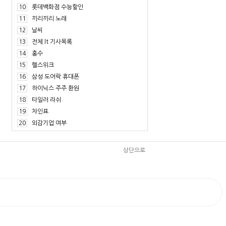
10
롯데백화점 수능할인
11
끼리끼리 노래
12
날씨
13
전체 lt 기사목록
14
홍수
15
헬스위크
16
삼성 도어락 휴대폰
17
하이닉스 주주 환원
18
타일러 라쉬
19
차인표
20
외감기업 여부
상단으로