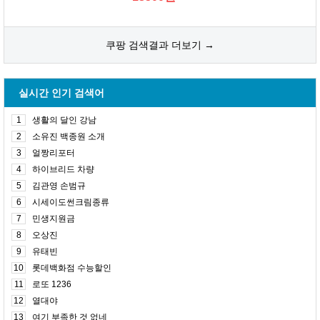
쿠팡 검색결과 더보기 →
실시간 인기 검색어
1
생활의 달인 강남
2
소유진 백종원 소개
3
얼짱리포터
4
하이브리드 차량
5
김관영 손범규
6
시세이도썬크림종류
7
민생지원금
8
오상진
9
유태빈
10
롯데백화점 수능할인
11
로또 1236
12
열대야
13
여기 부족한 것 없네