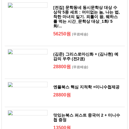
[전집] 문학동네 동시문학상 대상 수
상작 5종 세트 : 어이없는 놈, 나는 법,
착한 마녀의 일기. 외톨이 왕, 웨하스
를 먹는 시간_문학상 대상_1회/ 5
회/...
56250원
(무료배송)
(김준) 그리스로마신화 + (김나현) 예
감의 우주 (전2권)
28800원
(무료배송)
엔플북스 핵심 지적학 +미니수첩제공
28800원
맛있는북스 퍼스트 중국어 2 + 미니수
첩 증정
13500원