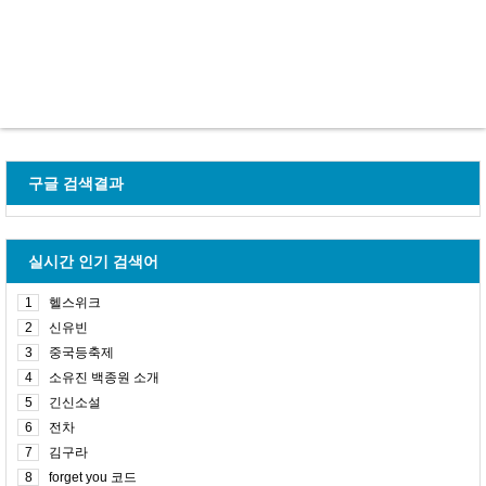
구글 검색결과
실시간 인기 검색어
1
헬스위크
2
신유빈
3
중국등축제
4
소유진 백종원 소개
5
긴신소설
6
전차
7
김구라
8
forget you 코드