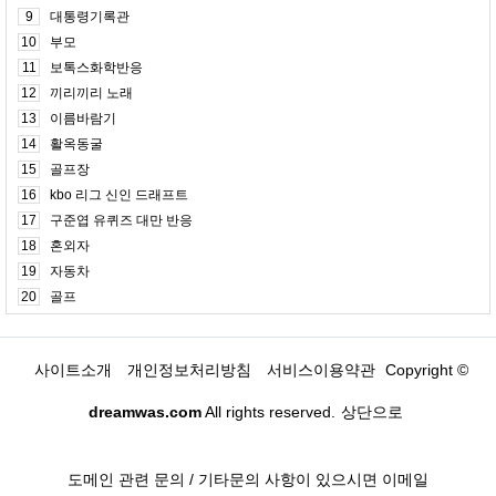
9
대통령기록관
10
부모
11
보톡스화학반응
12
끼리끼리 노래
13
이름바람기
14
활옥동굴
15
골프장
16
kbo 리그 신인 드래프트
17
구준엽 유퀴즈 대만 반응
18
혼외자
19
자동차
20
골프
사이트소개
개인정보처리방침
서비스이용약관
Copyright ©
dreamwas.com
All rights reserved.
상단으로
도메인 관련 문의 / 기타문의 사항이 있으시면 이메일