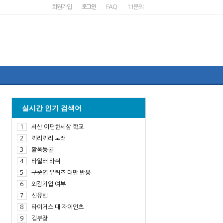
회원가입
로그인
FAQ
1:1문의
실시간 인기 검색어
1
서산 이편한세상 학교
2
끼리끼리 노래
3
활옥동굴
4
타일러 라쉬
5
구준엽 유퀴즈 대만 반응
6
외감기업 여부
7
신유빈
8
타이거스 대 자이언츠
9
김부장