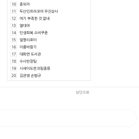
10
혼외자
11
두산인프라코어 우진상사
12
여기 부족한 것 없네
13
열대야
14
민생회복 소비쿠폰
15
얼짱리포터
16
이름바람기
17
대화면 도서관
18
수사반장팀
19
시세이도썬크림종류
20
김관영 손범규
상단으로